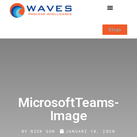
Way of Working
Blogs
MicrosoftTeams-
Image
BY
NIEK SON
JANUARI 10, 2020